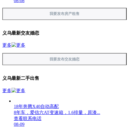
08-08
我要发布房产租售
义乌最新交友婚恋
更多
我要发布交友婚恋
义乌最新二手出售
更多
18年奔腾X40自动高配
8年车，爱信六AT变速箱，1.6排量，原漆...
查看联系电话
08-09