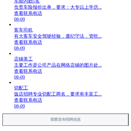
车险内勤1名
负责车险报价出单，要求：大专以上学历...
查看联系电话
08-09
客车司机
有大客车安全驾驶经验，遵纪守法，管吃...
查看联系电话
08-09
店铺美工
主要工作是公司产品在网络店铺的图片处...
查看联系电话
08-09
切配工
饭店招聘专业切配工两名，要求有丰富工...
查看联系电话
08-09
我要发布招聘信息