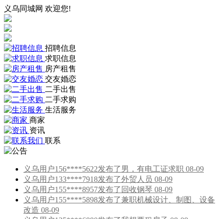
义乌同城网 欢迎您!
招聘信息
求职信息
房产租售
交友婚恋
二手出售
二手求购
生活服务
商家
资讯
联系
义乌用户156****5622发布了男，有电工证求职 08-09
义乌用户133****7918发布了外贸人员 08-09
义乌用户155****8957发布了回收钢琴 08-09
义乌用户155****5898发布了兼职机械设计、制图、设备
改造 08-09