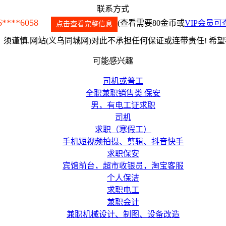
联系方式
6****6058
(查看需要80金币或
VIP会员可
点击查看完整信息
须谨慎.网站(义乌同城网)对此不承担任何保证或连带责任! 希
可能感兴趣
司机或普工
全职兼职销售类 保安
男，有电工证求职
司机
求职（寒假工）
手机短视频拍摄、剪辑、抖音快手
求职保安
宾馆前台，超市收银员，淘宝客服
个人保洁
求职电工
兼职会计
兼职机械设计、制图、设备改造