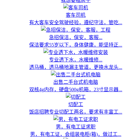
我想要租房子
客车司机
有大客车安全驾驶经验，遵纪守法，管吃...
急招保洁，保安，客服...
保洁要求55岁以下，身体健康，能坚持正...
专业透下水，水暖维修...
透马桶，透马桶地漏主管道，更换水龙头...
出售二手台式机电脑
双核4g内存，硬盘500g机箱，23寸显示器...
切配工
饭店招聘专业切配工两名，要求有丰富工...
男，有电工证求职
男，有电工证，会组装电柜(箱)，做过工...