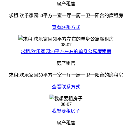
房产租售
求租:欢乐家园50平方一室一厅一厨一卫一阳台的廉租房
查看联系方式
08-07
求租:欢乐家园50平方左右的单身公寓廉租房
房产租售
求租:欢乐家园50平方一室一厅一厨一卫一阳台的廉租房
查看联系方式
08-07
我想要租房子
房产租售