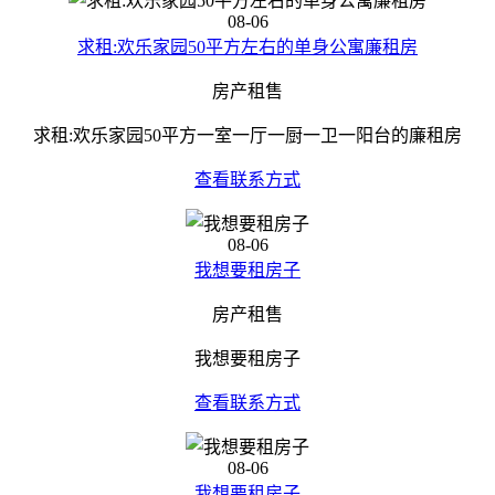
08-06
求租:欢乐家园50平方左右的单身公寓廉租房
房产租售
求租:欢乐家园50平方一室一厅一厨一卫一阳台的廉租房
查看联系方式
08-06
我想要租房子
房产租售
我想要租房子
查看联系方式
08-06
我想要租房子