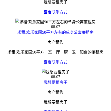
我想要租房子
查看联系方式
08-07
求租:欢乐家园50平方左右的单身公寓廉租房
房产租售
求租:欢乐家园50平方一室一厅一厨一卫一阳台的廉租房
查看联系方式
08-07
我想要租房子
房产租售
我想要租房子