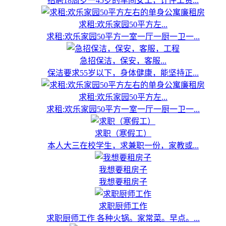
招聘18周岁一45岁的车间女工，计件工资...
求租:欢乐家园50平方左...
求租:欢乐家园50平方一室一厅一厨一卫一...
急招保洁，保安，客服...
保洁要求55岁以下，身体健康，能坚持正...
求租:欢乐家园50平方左...
求租:欢乐家园50平方一室一厅一厨一卫一...
求职（寒假工）
本人大三在校学生，求兼职一份，家教或...
我想要租房子
我想要租房子
求职厨师工作
求职厨师工作 各种火锅。家常菜。早点。...