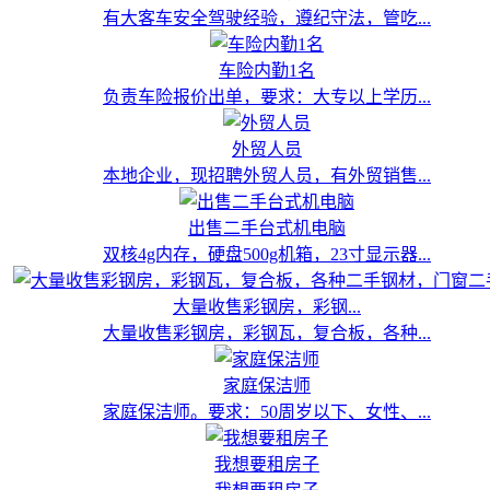
有大客车安全驾驶经验，遵纪守法，管吃...
车险内勤1名
负责车险报价出单，要求：大专以上学历...
外贸人员
本地企业，现招聘外贸人员，有外贸销售...
出售二手台式机电脑
双核4g内存，硬盘500g机箱，23寸显示器...
大量收售彩钢房，彩钢...
大量收售彩钢房，彩钢瓦，复合板，各种...
家庭保洁师
家庭保洁师。要求：50周岁以下、女性、...
我想要租房子