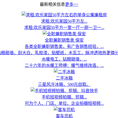
最新相关信息
更多>>
求租:欢乐家园50平方左...
求租:欢乐家园50平方一室一厅一厨一卫一...
全职兼职销售类 保安
各类全职兼职销售类，有广告销售经验，...
水暖电工，钻眼砸墙，...
二十六年的水暖工师傅：暖气维修改造，...
二手冰箱
三星风冷冰箱，500元自取。
手机短视频拍摄、剪辑...
可为个人、门店、单位、企业拍摄短视频...
客车司机